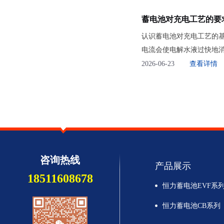
蓄电池对充电工艺的要
认识蓄电池对充电工艺的基
电流会使电解水液过快地消
2026-06-23
查看详情
咨询热线
产品展示
18511608678
恒力蓄电池EVF系
恒力蓄电池CB系列